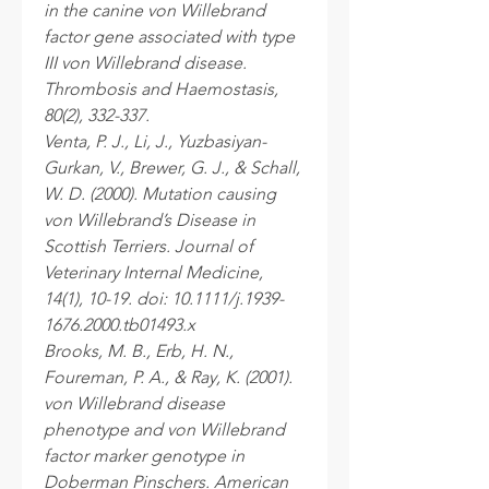
in the canine von Willebrand
factor gene associated with type
III von Willebrand disease.
Thrombosis and Haemostasis,
80(2), 332-337.
Venta, P. J., Li, J., Yuzbasiyan-
Gurkan, V., Brewer, G. J., & Schall,
W. D. (2000). Mutation causing
von Willebrand’s Disease in
Scottish Terriers. Journal of
Veterinary Internal Medicine,
14(1), 10-19. doi: 10.1111/j.1939-
1676.2000.tb01493.x
Brooks, M. B., Erb, H. N.,
Foureman, P. A., & Ray, K. (2001).
von Willebrand disease
phenotype and von Willebrand
factor marker genotype in
Doberman Pinschers. American