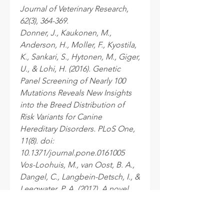
Journal of Veterinary Research,
62(3), 364-369.
Donner, J., Kaukonen, M.,
Anderson, H., Moller, F., Kyostila,
K., Sankari, S., Hytonen, M., Giger,
U., & Lohi, H. (2016). Genetic
Panel Screening of Nearly 100
Mutations Reveals New Insights
into the Breed Distribution of
Risk Variants for Canine
Hereditary Disorders. PLoS One,
11(8). doi:
10.1371/journal.pone.0161005
Vos-Loohuis, M., van Oost, B. A.,
Dangel, C., Langbein-Detsch, I., &
Leegwater, P. A. (2017). A novel
VWF variant associated with type
2 von Willebrand disease in