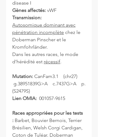
disease I
Gènes affectés:
vWF
Transmission:
Autosomique dominant avec
pénétration incomplète
chez le
Doberman Pinscher et le
Kromfohrländer.
Dans les autres races, le mode
d'hérédité est
récessif
.
Mutation:
CanFam3.1 (chr27)
g.38951839G>A c.7437G>A p.
(S2479S)
Lien OMIA:
001057-9615
Races appropriées pour les tests
:
Barbet, Bouvier Bernois, Terrier
Brésilien, Welsh Corgi Cardigan,
Coton de Tuléar, Doberman