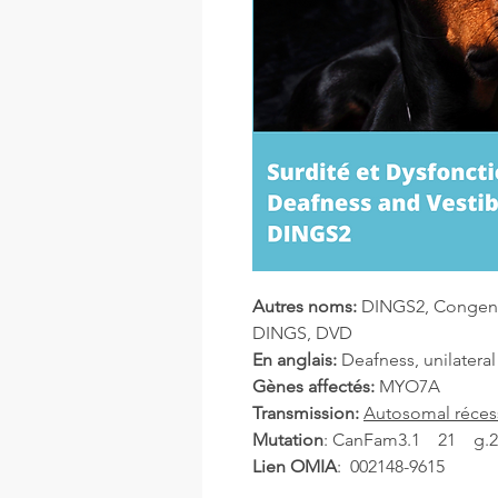
Autres noms:
DINGS2, Congenit
DINGS, DVD
En anglais:
Deafness, unilateral
Gènes affectés:
MYO7A
Transmission:
Autosomal réces
Mutation
: CanFam3.1 21 g.
Lien OMIA
: 002148-9615