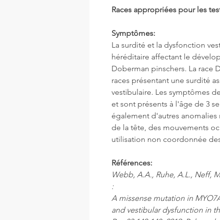
Races appropriées pour les tes
Symptômes:
La surdité et la dysfonction ve
héréditaire affectant le dévelo
Doberman pinschers. La race Do
races présentant une surdité a
vestibulaire. Les symptômes de
et sont présents à l'âge de 3 
également d'autres anomalies n
de la tête, des mouvements ocu
utilisation non coordonnée d
Références:
Webb, A.A., Ruhe, A.L., Neff, M
:
A missense mutation in MYO7A i
and vestibular dysfunction in 