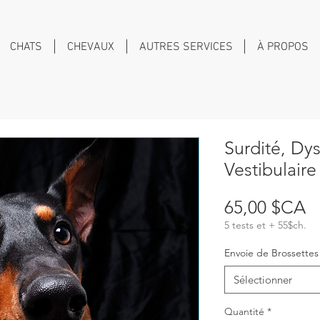
CHATS
CHEVAUX
AUTRES SERVICES
À PROPOS
Surdité, Dys
Vestibulai
Pr
65,00 $CA
5 tests et + 55$ch.
Envoie de Brossette
Sélectionner
Quantité
*