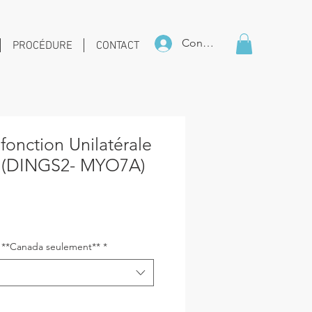
Connexion
PROCÉDURE
CONTACT
fonction Unilatérale
re (DINGS2- MYO7A)
ix
s **Canada seulement**
*