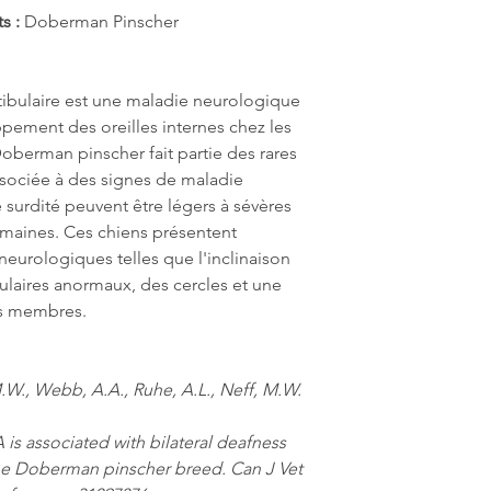
ts :
Doberman Pinscher
stibulaire est une maladie neurologique
ppement des oreilles internes chez les
berman pinscher fait partie des rares
ssociée à des signes de maladie
 surdité peuvent être légers à sévères
semaines. Ces chiens présentent
eurologiques telles que l'inclinaison
laires anormaux, des cercles et une
es membres.
.W., Webb, A.A., Ruhe, A.L., Neff, M.W.
s associated with bilateral deafness
the Doberman pinscher breed. Can J Vet