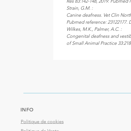
Res 83:142-148, 2019. Pubmed r
Strain, G.M. :
Canine deafness. Vet Clin Nort
Pubmed reference: 23122177. DO
Wilkes, M.K., Palmer, A.C. :
Congenital deafness and vestib
of Small Animal Practice 33:218
INFO
Politique de cookies
Politique de Vente