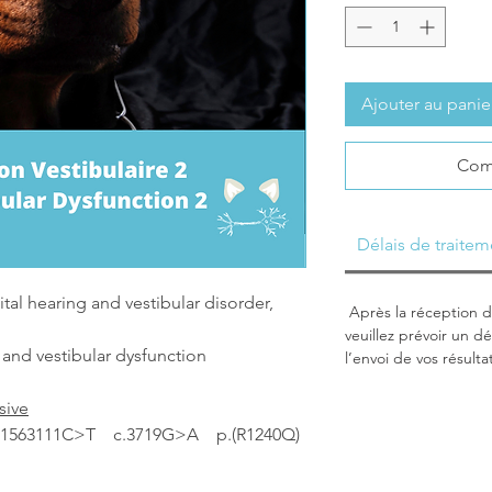
Ajouter au panie
Com
Délais de traitem
al hearing and vestibular disorder,
Après la réception de
veuillez prévoir un dé
 and vestibular dysfunction
l’envoi de vos résulta
sive
21563111C>T c.3719G>A p.(R1240Q)