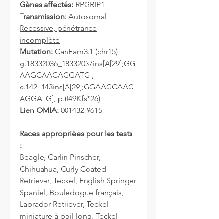
Gènes affectés:
RPGRIP1
Transmission:
Autosomal
Recessive, pénétrance
incomplète
Mutation:
CanFam3.1 (chr15)
g.18332036_18332037ins[A[29];GG
AAGCAACAGGATG],
c.142_143ins[A[29];GGAAGCAAC
AGGATG], p.(I49Kfs*26)
Lien OMIA:
001432-9615
Races appropriées pour les tests
:
Beagle, Carlin Pinscher,
Chihuahua, Curly Coated
Retriever, Teckel, English Springer
Spaniel, Bouledogue français,
Labrador Retriever, Teckel
miniature à poil long, Teckel