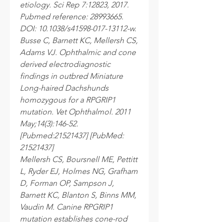
etiology. Sci Rep 7:12823, 2017.
Pubmed reference: 28993665.
DOI: 10.1038/s41598-017-13112-w.
Busse C, Barnett KC, Mellersh CS,
Adams VJ. Ophthalmic and cone
derived electrodiagnostic
findings in outbred Miniature
Long-haired Dachshunds
homozygous for a RPGRIP1
mutation. Vet Ophthalmol. 2011
May;14(3):146-52.
[Pubmed:21521437] [PubMed:
21521437]
Mellersh CS, Boursnell ME, Pettitt
L, Ryder EJ, Holmes NG, Grafham
D, Forman OP, Sampson J,
Barnett KC, Blanton S, Binns MM,
Vaudin M. Canine RPGRIP1
mutation establishes cone-rod