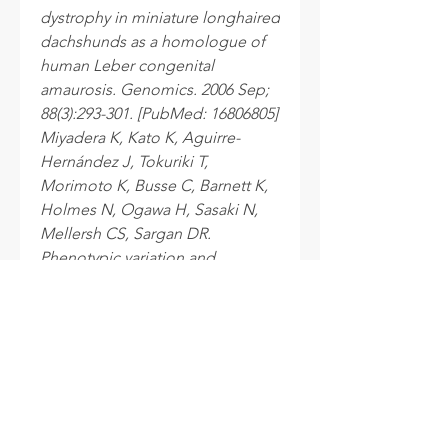
dystrophy in miniature longhaired
dachshunds as a homologue of
human Leber congenital
amaurosis. Genomics. 2006 Sep;
88(3):293-301. [PubMed: 16806805]
Miyadera K, Kato K, Aguirre-
Hernández J, Tokuriki T,
Morimoto K, Busse C, Barnett K,
Holmes N, Ogawa H, Sasaki N,
Mellersh CS, Sargan DR.
Phenotypic variation and
genotype-phenotype
discordance in canine cone-rod
dystrophy with an RPGRIP1
mutation. Mol Vis. 2009 Nov 11;
15:2287-305. [PubMed: 19936303]
Narfstrom K, Jeong M, Hyman J,
Madsen RW, Bergstrom TF.