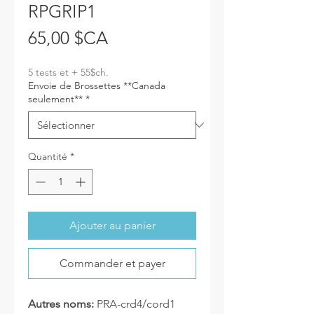
RPGRIP1
Prix
65,00 $CA
5 tests et + 55$ch.
Envoie de Brossettes **Canada
seulement**
*
Quantité
*
Ajouter au panier
Commander et payer
Autres noms:
PRA-crd4/cord1