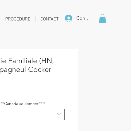
Connexion
PROCÉDURE
CONTACT
e Familiale (HN,
pagneul Cocker
ix
s **Canada seulement**
*