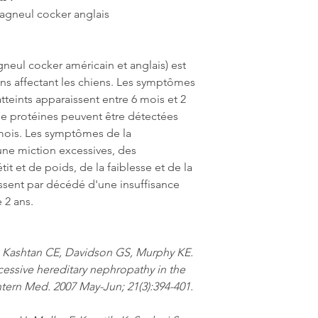
agneul cocker anglais
neul cocker américain et anglais) est
ins affectant les chiens. Les symptômes
tteints apparaissent entre 6 mois et 2
de protéines peuvent être détectées
 mois. Les symptômes de la
une miction excessives, des
t et de poids, de la faiblesse et de la
nissent par décédé d'une insuffisance
 2 ans.
, Kashtan CE, Davidson GS, Murphy KE.
essive hereditary nephropathy in the
ntern Med. 2007 May-Jun; 21(3):394-401.