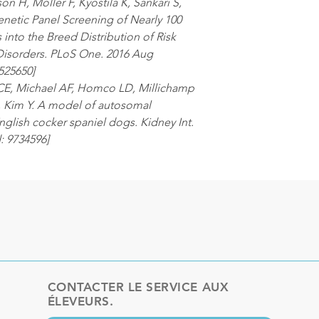
 H, Moller F, Kyostila K, Sankari S,
netic Panel Screening of Nearly 100
into the Breed Distribution of Risk
 Disorders. PLoS One. 2016 Aug
525650]
CE, Michael AF, Homco LD, Millichamp
I, Kim Y. A model of autosomal
nglish cocker spaniel dogs. Kidney Int.
: 9734596]
CONTACTER LE SERVICE AUX
ÉLEVEURS.