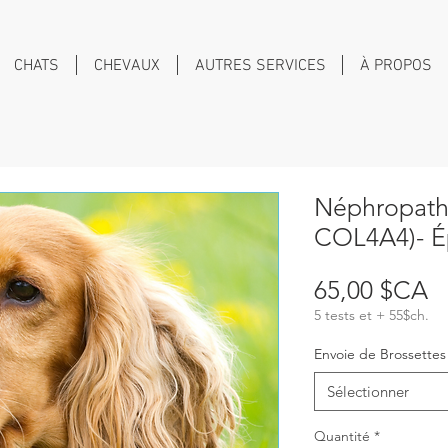
CHATS
CHEVAUX
AUTRES SERVICES
À PROPOS
Néphropathi
COL4A4)- É
Pr
65,00 $CA
5 tests et + 55$ch.
Envoie de Brossette
Sélectionner
Quantité
*