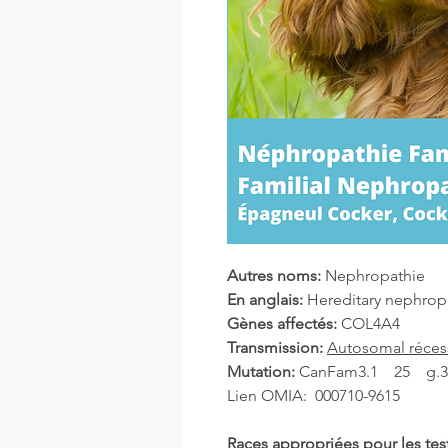
Autres noms:
Nephropathie
En anglais:
Hereditary nephrop
Gènes affectés:
COL4A4
Transmission:
Autosomal récess
Mutation:
CanFam3.1 25 g.3
Lien OMIA: 000710-9615
Races appropriées pour les tes