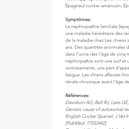
Épagneul cocker américain, Ép
Symptômes:
La néphropathie familiale (épag
une maladie héréditaire des re
de la maladie chez Les chiens a
ans. Des quantités anormales 
dans l'urine dès l'âge de cinq
néphropathie sont une soif et 
vomissements, une pert d'appéti
fatigue. Les chiens affectés fi
rénale chronique avant l'âge de
Références:
Davidson AG, Bell RJ, Lees GE
Genetic cause of autosomal rec
English Cocker Spaniel. J Vet I
[PubMed: 17552442]