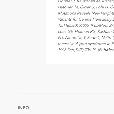
Donner J, Kaukonen M, Anderson
Hytonen M, Giger U, Lohi H. Ge
Mutations Reveals New Insights 
Variants for Canine Hereditary
15;11(8):e0161005. [PubMed: 27
Lees GE, Helman RG, Kashtan 
NJ, Ninomiya Y, Sado Y, Naito 
recessive Alport syndrome in E
1998 Sep;54(3):706-19. [PubMed
INFO