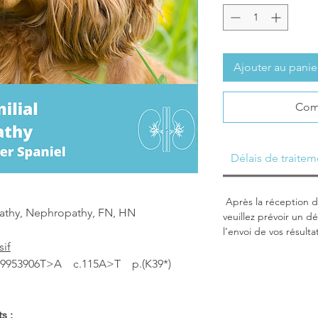
Ajouter au panie
Com
Délais de traitem
Après la réception de
athy, Nephropathy, FN, HN
veuillez prévoir un dé
l’envoi de vos résulta
if
9953906T>A c.115A>T p.(K39*)
ts :