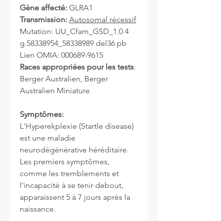
Gène affecté:
GLRA1
Transmission:
Autosomal récessif
Mutation: UU_Cfam_GSD_1.0 4
g.58338954_58338989 del36 pb
Lien OMIA: 000689-9615
Races appropriées pour les tests
:
Berger Australien, Berger
Australien Miniature
Symptômes:
L'Hyperekplexie (Startle disease)
est une maladie
neurodégénérative héréditaire.
Les premiers symptômes,
comme les tremblements et
l'incapacité à se tenir debout,
apparaissent 5 à 7 jours après la
naissance.