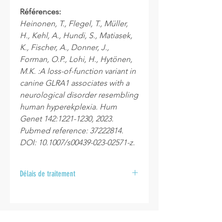
Références:
Heinonen, T., Flegel, T., Müller,
H., Kehl, A., Hundi, S., Matiasek,
K., Fischer, A., Donner, J.,
Forman, O.P., Lohi, H., Hytönen,
M.K. :A loss-of-function variant in
canine GLRA1 associates with a
neurological disorder resembling
human hyperekplexia. Hum
Genet 142:1221-1230, 2023.
Pubmed reference: 37222814.
DOI: 10.1007/s00439-023-02571-z.
Délais de traitement
Après la réception de vos
échantillons au laboratoire, veuillez
prévoir un délai de 10 à 15 jours