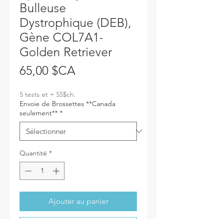
Bulleuse
Dystrophique (DEB),
Gène COL7A1-
Golden Retriever
Prix
65,00 $CA
5 tests et + 55$ch.
Envoie de Brossettes **Canada
seulement**
*
Quantité
*
Ajouter au panier