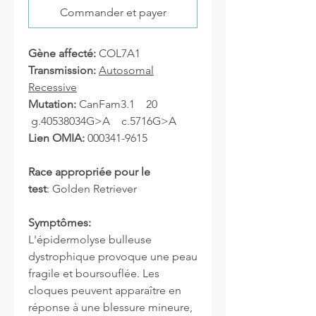
Commander et payer
Gène affecté:
COL7A1
Transmission:
Autosomal
Recessive
Mutation:
CanFam3.1 20
g.40538034G>A c.5716G>A
Lien OMIA:
000341-9615
Race appropriée pour le
test
: Golden Retriever
Symptômes:
L'épidermolyse bulleuse
dystrophique provoque une peau
fragile et boursouflée. Les
cloques peuvent apparaître en
réponse à une blessure mineure,