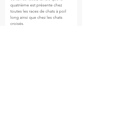
quatrième est présente chez
toutes les races de chats à poil
long ainsi que chez les chats
croisés.
INFO
Politique de cookies
Politique de Vente
Mentions légales
Termes & Conditions
Acheter un Carte Cadeau
SUIVEZ-NOUS