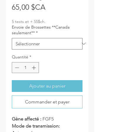
Prix
65,00 $CA
5 tests et + 55$ch.
Envoie de Brossettes **Canada
seulement**
*
Quantité
*
Ajouter au panier
Commander et payer
Gène affecté :
FGF5
Mode de transmission: