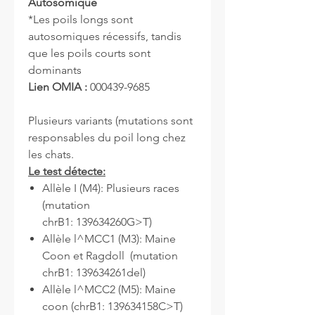
Autosomique
*Les poils longs sont
autosomiques récessifs, tandis
que les poils courts sont
dominants
Lien OMIA :
000439-9685
Plusieurs variants (mutations sont
responsables du poil long chez
les chats.
Le test détecte:
Allèle I (M4): Plusieurs races
(mutation
chrB1: 139634260G>T)
Allèle l^MCC1 (M3): Maine
Coon et Ragdoll (mutation
chrB1: 139634261del)
Allèle l^MCC2 (M5): Maine
coon (chrB1: 139634158C>T)