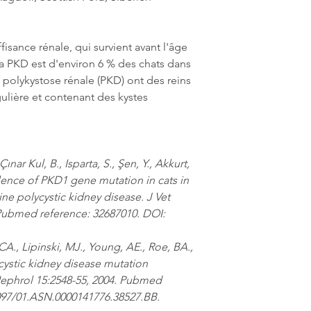
fisance rénale, qui survient avant l'âge
la PKD est d'environ 6 % des chats dans
 polykystose rénale (PKD) ont des reins
gulière et contenant des kystes
nar Kul, B., Isparta, S., Şen, Y., Akkurt,
evalence of PKD1 gene mutation in cats in
ne polycystic kidney disease. J Vet
 Pubmed reference: 32687010. DOI:
 CA., Lipinski, MJ., Young, AE., Roe, BA.,
ycystic kidney disease mutation
Nephrol 15:2548-55, 2004. Pubmed
1097/01.ASN.0000141776.38527.BB.