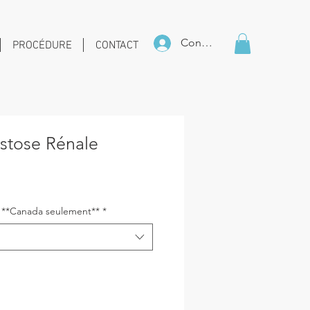
Connexion
PROCÉDURE
CONTACT
stose Rénale
ix
s **Canada seulement**
*