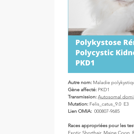
Autre nom:
Maladie polykystiq
Gène affecté:
PKD1
Transmission:
Autosomal domi
Mutation:
Felis_catus_9.0 E
Lien OMIA:
000807-9685
Races appropriées pour les tes
Exotic Shorthair, Maine Coon, R