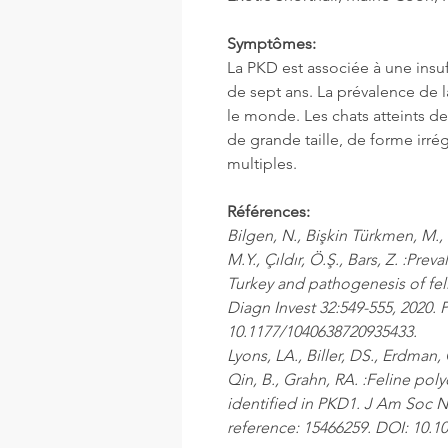
Symptômes:
La PKD est associée à une insuf
de sept ans. La prévalence de 
le monde. Les chats atteints de
de grande taille, de forme irré
multiples.
Références:
Bilgen, N., Bişkin Türkmen, M., Çı
M.Y., Çıldır, Ö.Ş., Bars, Z. :Pr
Turkey and pathogenesis of feli
Diagn Invest 32:549-555, 2020.
10.1177/1040638720935433.
Lyons, LA., Biller, DS., Erdman,
Qin, B., Grahn, RA. :Feline pol
identified in PKD1. J Am Soc 
reference: 15466259. DOI: 10.