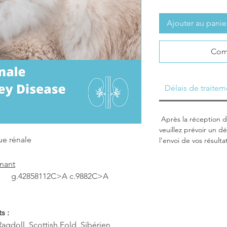
Ajouter au panie
Com
Délais de traitem
Après la réception de
veuillez prévoir un dé
ue rénale
l’envoi de vos résulta
nant
3 g.42858112C>A c.9882C>A
ts :
agdoll, Scottish Fold, Sibérien