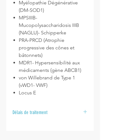
Myélopathie Dégénérative
(DM-SOD1)
MPSIIIB-
Mucopolysaccharidosis IIIB
(NAGLU)- Schipperke
PRA-PRCD (Atrophie
progressive des cônes et
bâtonnets)
MDR1- Hypersensibilité aux
médicaments (gène ABCB1)
von Willebrand de Type 1
(vWD1- VWF)
Locus E
Délais de traitement
Après la réception de vos échantillons
au laboratoire, veuillez prévoir un
délai de
10 à 15 jours ouvrables
pour