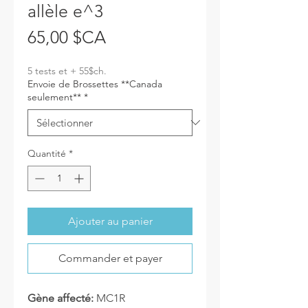
allèle e^3
Prix
65,00 $CA
5 tests et + 55$ch.
Envoie de Brossettes **Canada
seulement**
*
Quantité
*
Ajouter au panier
Commander et payer
Gène affecté:
MC1R