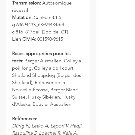
Transmission:
Autosomique
récessif
Mutation:
CanFam3.1 5
g.63694433_63694434del
c.816_817del (2pb del CT)
Lien OMIA:
001590-9615
Races appropriées pour les
tests:
Berger Australien, Colley à
poil long, Colley à poil court,
Shetland Sheepdog (Berger des
Shetland), Retriever de la
Nouvelle-Écosse, Berger Blanc
Suisse, Husky Sibérien, Husky
d'Alaska, Bouvier Australien.
Références:
Dürig N, Letko A, Lepori V, Hadji
Rasouliha S, Loechel R, Kehl A,