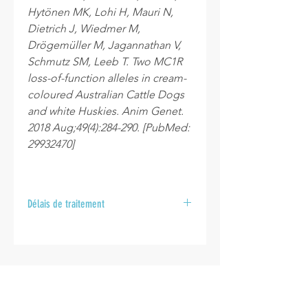
Hytönen MK, Lohi H, Mauri N,
Dietrich J, Wiedmer M,
Drögemüller M, Jagannathan V,
Schmutz SM, Leeb T. Two MC1R
loss-of-function alleles in cream-
coloured Australian Cattle Dogs
and white Huskies. Anim Genet.
2018 Aug;49(4):284-290. [PubMed:
29932470]
Délais de traitement
Après la réception de vos
échantillons au laboratoire, veuillez
prévoir un délai de 10 à 15 jours
ouvrables pour l’envoi de vos
INFO
résultats.
Politique de cookies