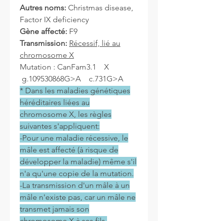
Autres noms:
Christmas disease,
Factor IX deficiency
Gène affecté:
F9
Transmission:
Récessif, lié au
chromosome X
Mutation : CanFam3.1 X
g.109530868G>A c.731G>A
* Dans les maladies génétiques
héréditaires liées au
chromosome X, les règles
suivantes s'appliquent:
-Pour une maladie récessive, le
mâle est affecté (à risque de
développer la maladie) même s'il
n'a qu'une copie de la mutation.
-La transmission d'un mâle à un
mâle n'existe pas, car un mâle ne
transmet jamais son
chromosome X à ses fils.