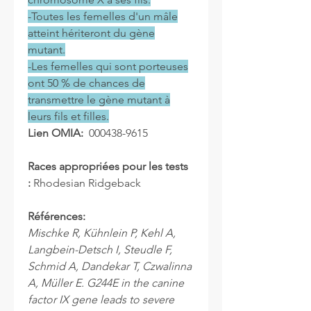
-Toutes les femelles d'un mâle
atteint hériteront du gène
mutant.
-Les femelles qui sont porteuses
ont 50 % de chances de
transmettre le gène mutant à
leurs fils et filles.
Lien OMIA:
000438-9615
Races appropriées pour les tests
:
Rhodesian Ridgeback
Références:
Mischke R, Kühnlein P, Kehl A,
Langbein-Detsch I, Steudle F,
Schmid A, Dandekar T, Czwalinna
A, Müller E. G244E in the canine
factor IX gene leads to severe