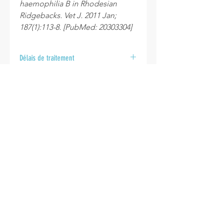
haemophilia B in Rhodesian
Ridgebacks. Vet J. 2011 Jan;
187(1):113-8. [PubMed: 20303304]
Délais de traitement
Après la réception de vos
échantillons au laboratoire, veuillez
prévoir un délai de 10 à 15 jours
ouvrables pour l’envoi de vos
INFO
résultats.
Politique de cookies
Politique de Vente
Mentions légales
Termes & Conditions
Acheter un Carte Cadeau