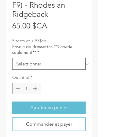
F9) - Rhodesian
Ridgeback
Prix
65,00 $CA
5 tests et + 55$ch.
Envoie de Brossettes **Canada
seulement**
*
Quantité
*
Ajouter au panier
Commander et payer