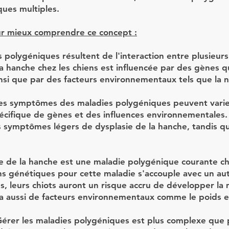
ques multiples.
our mieux comprendre ce concept :
 polygéniques résultent de l'interaction entre plusieur
a hanche chez les chiens est influencée par des gènes qu
nsi que par des facteurs environnementaux tels que la nut
s symptômes des maladies polygéniques peuvent varie
écifique de gènes et des influences environnementales.
 symptômes légers de dysplasie de la hanche, tandis q
e de la hanche est une maladie polygénique courante che
ns génétiques pour cette maladie s'accouple avec un au
, leurs chiots auront un risque accru de développer la
a aussi de facteurs environnementaux comme le poids et 
érer les maladies polygéniques est plus complexe que 