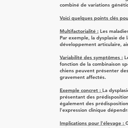
combiné de variations généti
Voici quelques points clés p
Multifactorialité :
Les maladies
Par exemple, la dysplasie de l
développement articulaire, ai
Variabilité des symptômes :
Le
fonction de la combinaison sp
chiens peuvent présenter des
gravement affectés.
Exemple concret :
La dysplasi
présentant des prédispositio
également des prédispositions
l'expression clinique dépendr
Implications pour l'élevage :
G